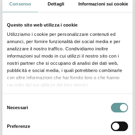
Consenso
Dettagli
Informazioni sui cookie
TECHNOLOGY
alla
Srl
Convenzione
Quadro tra
Questo sito web utilizza i cookie
INGV E
Utilizziamo i cookie per personalizzare contenuti ed
SPACEARTH
annunci, per fornire funzionalità dei social media e per
TECHNOLOGY
analizzare il nostro traffico. Condividiamo inoltre
Srl
informazioni sul modo in cui utilizzi il nostro sito con i
INGV - Sezione
Unione
Protocollo
28/07/2015
nostri partner che si occupano di analisi dei dati web,
di Pisa
Valdera
d'intesa sulle
pubblicità e social media, i quali potrebbero combinarle
attività di
con altre informazioni che hai fornito loro o che hanno
informazione e
raccolto dal tuo utilizzo dei loro servizi.
formazione in
materia di
Selezione
protezione civile e
Necessari
del
rischio sismico.
consenso
INGV - Sezione
Dipartimento
Accordo di
27/07/2015
Preferenze
di Pisa
di Scienze
collaborazione