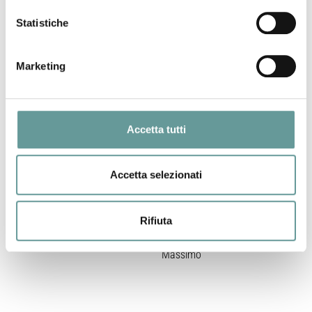
della Terra -
scientifica
Statistiche
Università di
finalizzato allo
Pisa
studio di
speleotemi per
Marketing
ricostruzioni
paleoclimatiche
nell'ambito della
convenzione
Accetta tutti
INGV-PI/FST
INGV
FST
Studio delle
18/12/2013
Accetta selezionati
variazioni
climatiche ed
ambientali
Rifiuta
dall'Ultimo
Massimo