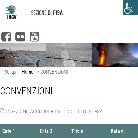
Sei qui:
Home
>
CONVENZIONI
CONVENZIONI
Convezioni, accordi e protocolli d'intesa
Ente 1
Ente 2
Titolo
Data di