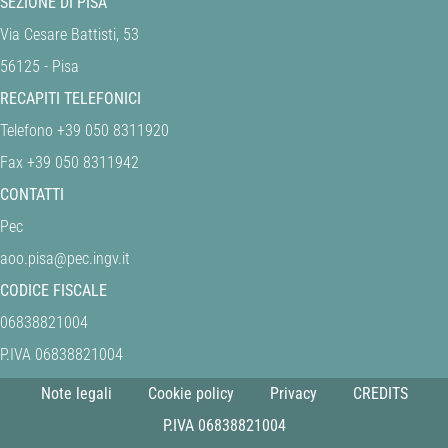
SEZIONE DI PISA
Via Cesare Battisti, 53
56125 - Pisa
RECAPITI TELEFONICI
Telefono +39 050 8311920
Fax +39 050 8311942
CONTATTI
Pec
aoo.pisa@pec.ingv.it
CODICE FISCALE
06838821004
P.IVA 06838821004
Note legali
Cookie policy
Privacy
CREDITS
P.IVA 06838821004