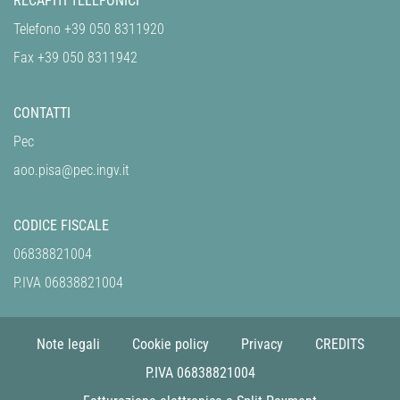
RECAPITI TELEFONICI
Telefono +39 050 8311920
Fax +39 050 8311942
CONTATTI
Pec
aoo.pisa@pec.ingv.it
CODICE FISCALE
06838821004
P.IVA 06838821004
Note legali
Cookie policy
Privacy
CREDITS
P.IVA 06838821004