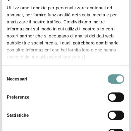
Utilizziamo i cookie per personalizzare contenuti ed
annunci, per fornire funzionalità dei social media e per
analizzare il nostro traffico. Condividiamo inoltre
informazioni sul modo in cui utilizzi il nostro sito con i
nostri partner che si occupano di analisi dei dati web,
pubblicità e social media, i quali potrebbero combinarle
con altre informazioni che hai fornito loro o che hanno
raccolto dal tuo utilizzo dei loro servizi.
Selezione
Necessari
del
30 MAGGIO 2026
consenso
A speleothem record from the Fertile...
Preferenze
Regattieri E., L. Forti, R.N. Drysdale,
...
Statistiche