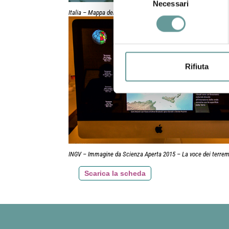
Necessari
del
Italia – Mappa della sismicità
consenso
Rifiuta
INGV – Immagine da Scienza Aperta 2015 – La voce dei terrem
Scarica la scheda