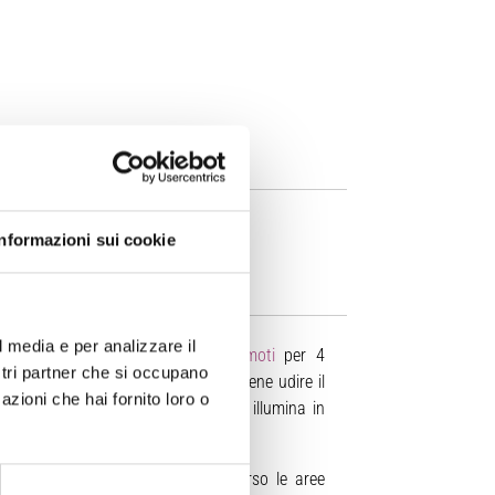
Informazioni sui cookie
l media e per analizzare il
tazioni della
Rete Nazionale Terremoti
per 4
ostri partner che si occupano
smiche sono state accelerate per potrene udire il
azioni che hai fornito loro o
ttraverso un punto luminoso che si illumina in
dei 4 terremoti.
 segnale dalla zona epicentrale verso le aree