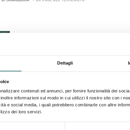
O
Obiettivo
Ascoltare il terremoto
Dettagli
Descrizione dell’esperimento
ookie
nalizzare contenuti ed annunci, per fornire funzionalità dei socia
Abbiamo raccolto le tracce sismiche registrate dalle s
inoltre informazioni sul modo in cui utilizzi il nostro sito con i n
terremoti: L’Aquila, Emilia, Lunigiana e Cile. Le tracce si
icità e social media, i quali potrebbero combinarle con altre inform
contenuto. Ogni stazione è stata inoltre rappresentata a
lizzo dei loro servizi.
base al segnale registrato. Qui il
Video
con la riproduzione 
Per i terremoti regionali si osserva la propagazione del