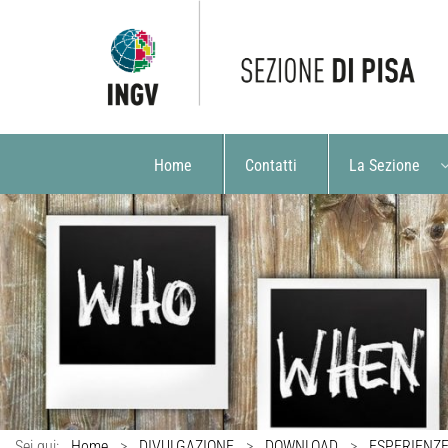
Home
Contatti
La Sezione
Sei qui:
Home
>
DIVULGAZIONE
>
DOWNLOAD
>
ESPERIENZE