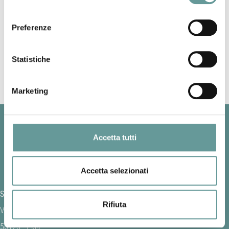
consenso
completamente degassato e raffredda velocemente.
E’ un prodotto dell’attività sia effusiva che esplosiva.
Preferenze
Back to top
Statistiche
Marketing
Accetta tutti
Accetta selezionati
SEZIONE DI PISA
Rifiuta
Via Cesare Battisti, 53
56125 - Pisa