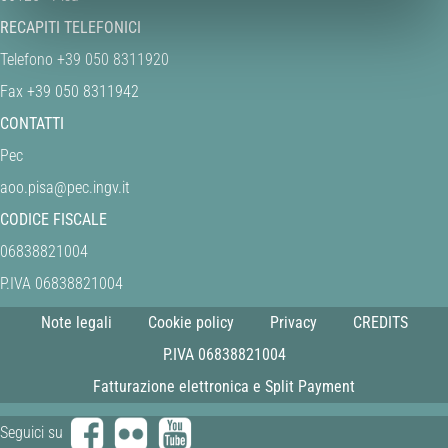
RECAPITI TELEFONICI
Telefono +39 050 8311920
Fax +39 050 8311942
CONTATTI
Pec
aoo.pisa@pec.ingv.it
CODICE FISCALE
06838821004
P.IVA 06838821004
Note legali
Cookie policy
Privacy
CREDITS
P.IVA 06838821004
Fatturazione elettronica e Split Payment
Seguici su