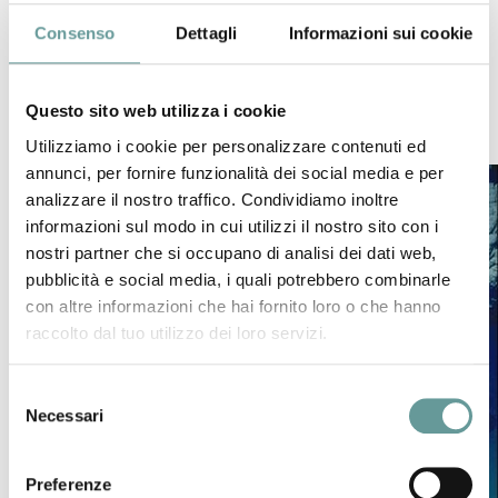
emessa durante l’attività esplosiva di tipo pliniano.
Consenso
Dettagli
Informazioni sui cookie
Di colore chiaro, è molto vescicolata e ha bolle di forma
tondeggiante.
La sua densità è minore di 1000 kg/m3 e pertanto galleggia
Questo sito web utilizza i cookie
in acqua.
Utilizziamo i cookie per personalizzare contenuti ed
annunci, per fornire funzionalità dei social media e per
analizzare il nostro traffico. Condividiamo inoltre
informazioni sul modo in cui utilizzi il nostro sito con i
nostri partner che si occupano di analisi dei dati web,
pubblicità e social media, i quali potrebbero combinarle
con altre informazioni che hai fornito loro o che hanno
raccolto dal tuo utilizzo dei loro servizi.
Selezione
Necessari
del
consenso
Preferenze