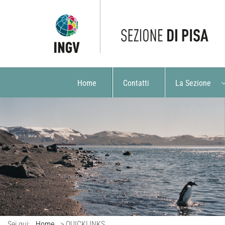
Home
Contatti
La Sezione
Sei qui:
Home
>
QUICKLINKS