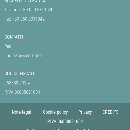
RECAPITI TELEFONICI
Telefono +39 050 8311920
Fax +39 050 8311942
CONTATTI
Pec
aoo.pisa@pec.ingv.it
CODICE FISCALE
06838821004
P.IVA 06838821004
Note legali
Cookie policy
Privacy
CREDITS
P.IVA 06838821004