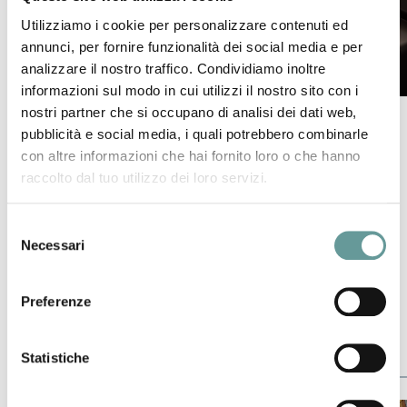
Utilizziamo i cookie per personalizzare contenuti ed
annunci, per fornire funzionalità dei social media e per
analizzare il nostro traffico. Condividiamo inoltre
informazioni sul modo in cui utilizzi il nostro sito con i
nostri partner che si occupano di analisi dei dati web,
TERRA INQUIETA
pubblicità e social media, i quali potrebbero combinarle
Claudia d’Oriano
,
Chiara Paola Montagna
,
Damiano
con altre informazioni che hai fornito loro o che hanno
Biagini
,
Michele d’Ambrosio
e
Luciano Zuccarello
raccolto dal tuo utilizzo dei loro servizi.
accoglieranno presso la
sede INGV di Pisa
alle
ore
8.30
e alle
ore 11
le ragazze e i ragazzi delle scuole
Selezione
secondarie di primo grado per un percorso
Necessari
del
multidisciplinare tra terremoti e vulcani, che spazierà
consenso
dai sistemi di monitoraggio sismico alla scoperta dei
Preferenze
segreti delle rocce vulcaniche. Evento solo su
prenotazione (
more…
).
Statistiche