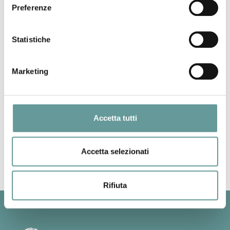
Preferenze
Martedì 10 ottobre
Ore 10:00
L’evento avrà una durata di 2 ore.
Statistiche
ISCRIZIONE
Marketing
Per partecipare è necessario iscriversi
inviando un’email a:
irosani@parcapuane.it
Accetta tutti
Back to top
Accetta selezionati
Rifiuta