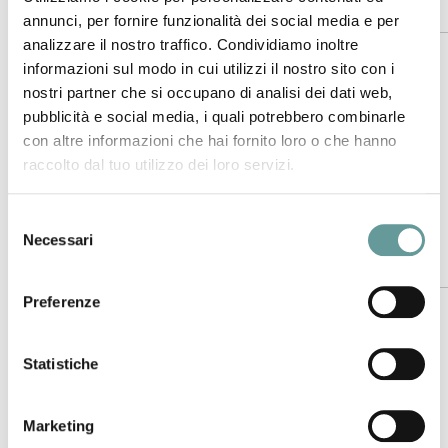
vulcani: i fuochi d’artificio della Natura”
annunci, per fornire funzionalità dei social media e per
analizzare il nostro traffico. Condividiamo inoltre
La proposta, per scolaresche, riguarda la sperimentazione
informazioni sul modo in cui utilizzi il nostro sito con i
del laboratorio didattico “I vulcani i fuochi d’artificio della
nostri partner che si occupano di analisi dei dati web,
natura”, realizzato in collaborazione con l’INGV di Pisa.
pubblicità e social media, i quali potrebbero combinarle
Racconta il processo vulcanico attraverso l’analisi delle
con altre informazioni che hai fornito loro o che hanno
rocce e delle tipologie eruttive con simulazioni di eventi
raccolto dal tuo utilizzo dei loro servizi.
erutivi.
Selezione
Necessari
del
Il laboratorio
consenso
Preferenze
La Sezione di Pisa dell’INGV, in collaborazione con il Museo
di Calci, ha realizzato un laboratorio didattico con l’obiettivo
Statistiche
di far conoscere i processi vulcanici e le dinamiche interne
della Terra. Il laboratorio è stato allestito all’interno del
Museo di Storia Naturale e del Territorio di Calci ed è rivolto
Marketing
agli studenti delle scuole primarie e secondarie.