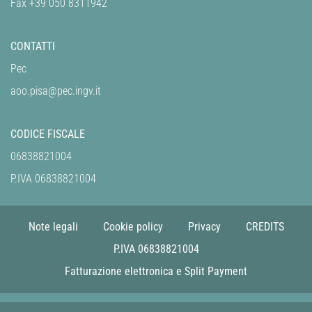
Fax +39 050 8311942
CONTATTI
Pec
aoo.pisa@pec.ingv.it
CODICE FISCALE
06838821004
P.IVA 06838821004
Note legali
Cookie policy
Privacy
CREDITS
P.IVA 06838821004
Fatturazione elettronica e Split Payment