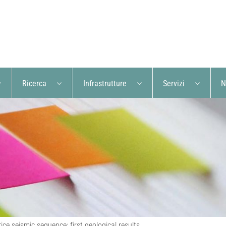
Ricerca
Infrastrutture
Servizi
N
ce seismic sequence: first geological results