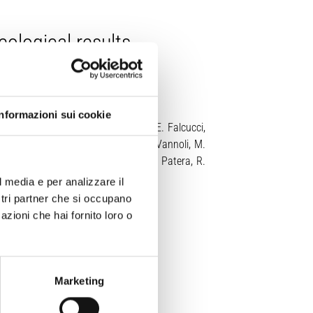
ological results
Informazioni sui cookie
inti, M. Moro, D. Di Naccio, S. Gori, E. Falcucci,
P. Burrato, A. Smedile, L. Alfonsi, P. Vannoli, M.
i, F. D’ajello Caracciolo, G. Pezzo, A. Patera, R.
l media e per analizzare il
ostri partner che si occupano
azioni che hai fornito loro o
Marketing