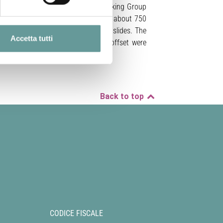
aulting earthquake, the EMERGEO Working Group
environment. Up to now, we surveyed about 750
th intermediate- to small- sized landslides. The
Accetta tutti
res with clear vertical/horizontal offset were
Fault systems.
Back to top
CODICE FISCALE