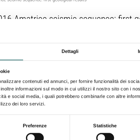
016 Amatrice seismic sequence: first ge
Dettagli
o, R. Nappi, T. Ricci, F. Villani, C.A. Brunori, M. Caciagli, V. Sapia, R. C
lo, V. Kastelic, M. Carafa *, R. De Ritis, G. Gaudiosi, R. Nave, G. Alessio, 
ookie
T. Mariucci, N. Pagliuca, A. Sciarra, R. Carluccio, I. Nicolosi, M. Chiappin
o Sardo, M. Lancia.
nalizzare contenuti ed annunci, per fornire funzionalità dei socia
10.4401/ag-7195
inoltre informazioni sul modo in cui utilizzi il nostro sito con i n
icità e social media, i quali potrebbero combinarle con altre inform
lizzo dei loro servizi.
Preferenze
Statistiche