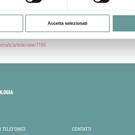
seismic sequence on August 24, 2016, initiated by a Mw 6.0 normal f
h geological survey) investigated coseismic effects on the natural 
ervations including differently oriented tectonic fractures together wi
Accetta selezionati
along the known active Mt. Vettore fault system, where surface ruptu
d discontinuous coseismic features were recorded along the Laga Mts. 
nnals/article/view/7195
I TELEFONICI
CONTATTI