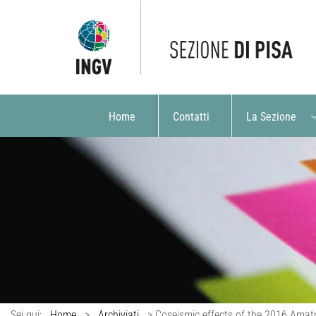
Home
Contatti
La Sezione
Sei qui:
Home
>
Archiviati
>
Coseismic effects of the 2016 Amatri