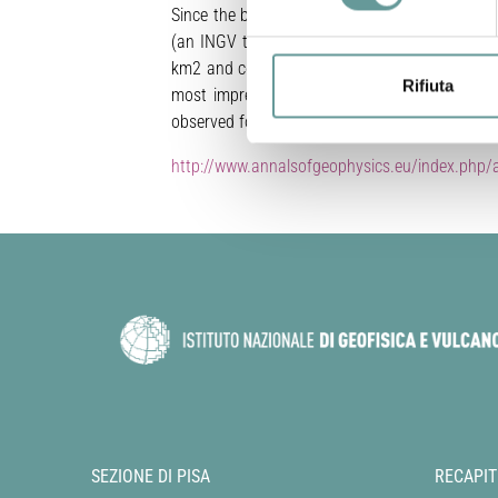
Since the beginning of the ongoing Amatrice 
(an INGV team devoted to earthquake aftermat
km2 and collected more than 3200 geological obs
Rifiuta
most impressive coseismic evidence was found 
observed for more than 5 km, while unclear an
http://www.annalsofgeophysics.eu/index.php/a
SEZIONE DI PISA
RECAPIT