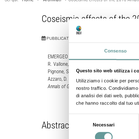
Coseismic effects of the 2
PUBBLICATO:
22 NOVEMBRE 2016
Consenso
EMERGEO W.G.: Pucci S., P.M. De Martini, R. Civic
R. Vallone, F. Mazzarini, S. Tarquini, P. Del Car
Questo sito web utilizza i c
Pignone, S. Pinzi, U. Fracassi, L. Pizzimenti, M.
Azzaro, D. Pantosti, P. Montone, M. Saroli, L. L
Utilizziamo i cookie per perso
Annals of Geophysics
, 59, Fast Track 5, doi: 
nostro traffico. Condividiamo 
di analisi dei dati web, pubbl
che hanno raccolto dal tuo uti
Selezione
Abstract
Necessari
del
consenso