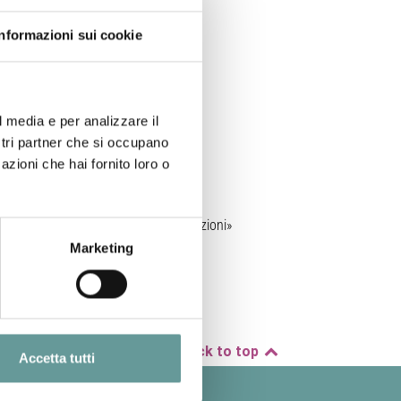
Informazioni sui cookie
l media e per analizzare il
ostri partner che si occupano
azioni che hai fornito loro o
o di ricostruirne la storia delle eruzioni»
Marketing
bianco-1.14983565?ref=search
Back to top
Accetta tutti