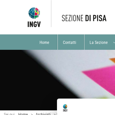
Home
Contatti
La Sezione
Sei qui:
Home
>
Archiviati
>
Da Viareggio all’Antartide per studia