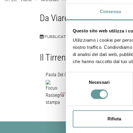
Consenso
Da Viareggio all’Antartide p
Questo sito web utilizza i c
PUBBLICATO:
5 MARZO 2017
Utilizziamo i cookie per perso
nostro traffico. Condividiamo 
di analisi dei dati web, pubbl
Il Tirreno/Viareggio
che hanno raccolto dal tuo uti
Paola Del Carlo per due mesi a capo di un proge
Selezione
Necessari
del
consenso
http://iltirreno.gelocal.it/versilia/c
Rifiuta