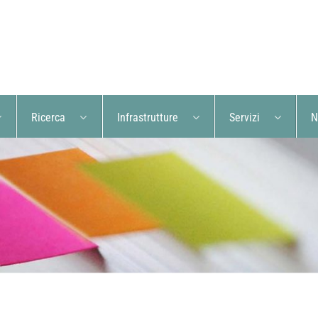
Ricerca
Infrastrutture
Servizi
N
re il vulcano bianco