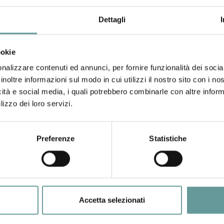
Dettagli
er studiare il vulcano bianco
ookie
nalizzare contenuti ed annunci, per fornire funzionalità dei socia
inoltre informazioni sul modo in cui utilizzi il nostro sito con i n
icità e social media, i quali potrebbero combinarle con altre inform
lizzo dei loro servizi.
tto di ricerca sul monte Melbourne «Si sa poco di quel cratere e cerchiam
Preferenze
Statistiche
ronaca/2017/03/05/news/da-viareggio-all-antartide-a-studiare-il-vulcano-
Accetta selezionati