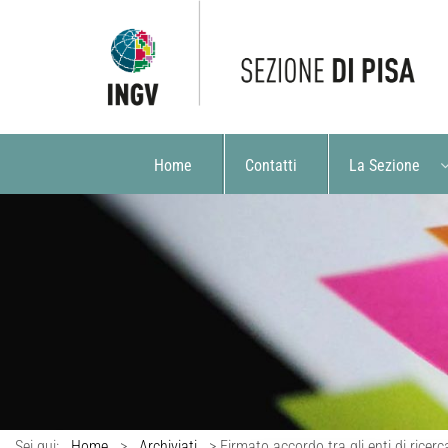
Home
Contatti
La Sezione
Sei qui:
Home
>
Archiviati
>
Firmato accordo tra gli enti di rice