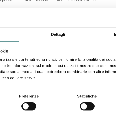
nti di ricerca pisani e Joint Researc
Dettagli
ookie
nalizzare contenuti ed annunci, per fornire funzionalità dei socia
inoltre informazioni sul modo in cui utilizzi il nostro sito con i n
icità e social media, i quali potrebbero combinarle con altre inform
La collaborazione avrà durata quinquen
lizzo dei loro servizi.
È stato firmato l’8 aprile scorso l’accordo quadro di colla
(JRC, il servizio scientifico interno della Commission
Preferenze
Statistiche
rappresentato dall’Università di Pisa, la Scuola Normale
Consiglio Nazionale delle Ricerche (sede di Pisa), l’Istit
l’Osservatorio Gravitazionale Europeo e l’Istituto Nazionale