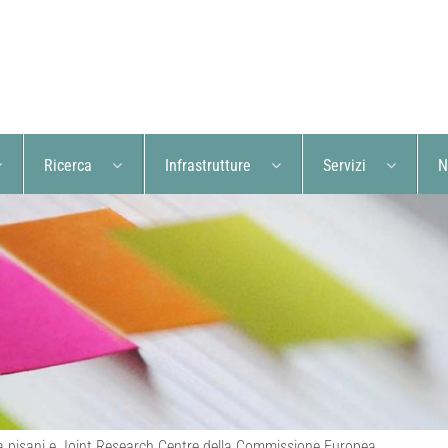
Ricerca
Infrastrutture
Servizi
N
rca pisani e Joint Research Centre della Commissione Europea