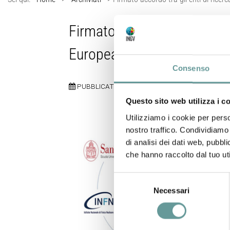
Firmato accordo tra gli e
Europea
Consenso
PUBBLICATO:
22 APRILE 2020
Questo sito web utilizza i c
Utilizziamo i cookie per perso
nostro traffico. Condividiamo 
di analisi dei dati web, pubbl
che hanno raccolto dal tuo uti
Selezione
Necessari
del
consenso