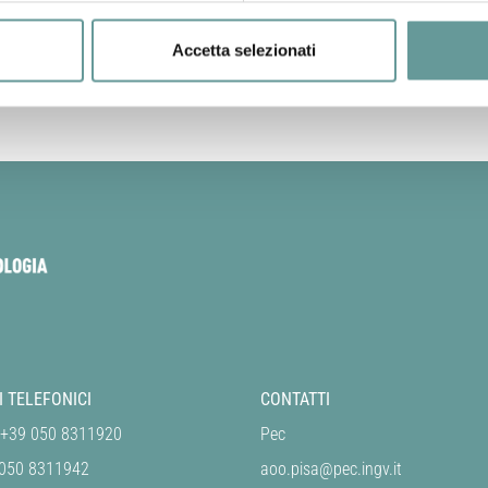
Accetta selezionati
I TELEFONICI
CONTATTI
 +39 050 8311920
Pec
 050 8311942
aoo.pisa@pec.ingv.it