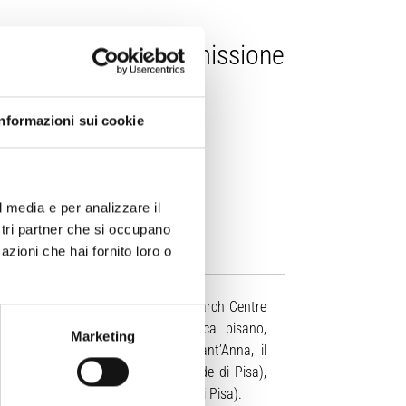
h Centre della Commissione
Informazioni sui cookie
l media e per analizzare il
ostri partner che si occupano
azioni che hai fornito loro o
nale
borazione di ricerca tra il Joint Research Centre
e Europea) e l’ecosistema di ricerca pisano,
Marketing
 Superiore, la Scuola Superiore Sant’Anna, il
uto Nazionale di Fisica Nucleare (sede di Pisa),
 di Geofisica e Vulcanologia (sede di Pisa).