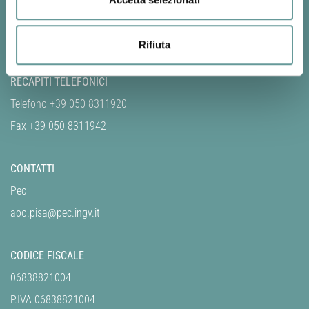
Via Cesare Battisti, 53
56125 - Pisa
Rifiuta
RECAPITI TELEFONICI
Telefono +39 050 8311920
Fax +39 050 8311942
CONTATTI
Pec
aoo.pisa@pec.ingv.it
CODICE FISCALE
06838821004
P.IVA 06838821004