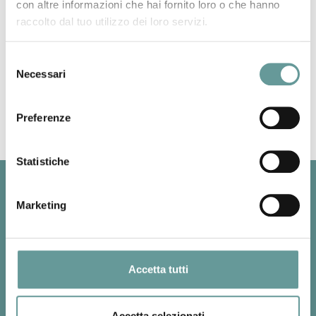
con altre informazioni che hai fornito loro o che hanno
raccolto dal tuo utilizzo dei loro servizi.
L’intera discussione è visibile sul canale YouTube al
seguente
link
Selezione
Necessari
del
Back to top
consenso
Preferenze
Statistiche
Marketing
Accetta tutti
SEZIONE DI PISA
Accetta selezionati