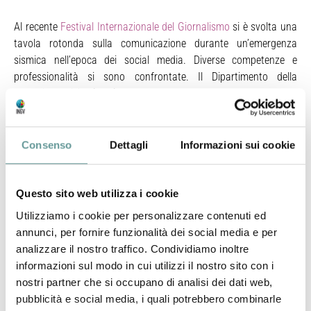
Al recente
Festival Internazionale del Giornalismo
si è svolta una
tavola rotonda sulla comunicazione durante un’emergenza
sismica nell’epoca dei social media. Diverse competenze e
professionalità si sono confrontate. Il Dipartimento della
Protezione Civile (DPC) era rappresentato da
Titti Postiglione
,
direttore dell’Ufficio gestione delle emergenze, che ha spiegato il
ruolo di DPC durante l’emergenza anche sul fronte
dell’informazione; per l’INGV era presente
Carlo Meletti
della
Consenso
Dettagli
Informazioni sui cookie
Sezione di Pisa e responsabile del
Centro Pericolosità Sismica
,
che ha spiegato la difficoltà di rilasciare e comunicare in tempi
brevi informazioni verificate su localizzazione e magnitudo;
Luca
Questo sito web utilizza i cookie
Calzolari
, direttore del sito
Il Giornale della Protezione Civile
, ha
Utilizziamo i cookie per personalizzare contenuti ed
parlato della comunicazione durante l’emergenza e in tempo di
annunci, per fornire funzionalità dei social media e per
“pace”;
Matteo Tempestini
, inventore della piattaforma
analizzare il nostro traffico. Condividiamo inoltre
Terremoto Centro Italia
, ha spiegato il ruolo delle piattaforme
informazioni sul modo in cui utilizzi il nostro sito con i
social per recuperare e convogliare le informazioni e le richieste
nostri partner che si occupano di analisi dei dati web,
di aiuto che arrivano dai singoli cittadini. Il dibattito era
pubblicità e social media, i quali potrebbero combinarle
coordinato da
Chiara Bianchini
, blogger di
Emergenza 2.0
.