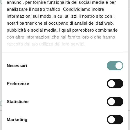
Le eruzioni vulcaniche
annunci, per fornire funzionalità dei social media e per
analizzare il nostro traffico. Condividiamo inoltre
informazioni sul modo in cui utilizzi il nostro sito con i
nostri partner che si occupano di analisi dei dati web,
pubblicità e social media, i quali potrebbero combinarle
con altre informazioni che hai fornito loro o che hanno
raccolto dal tuo utilizzo dei loro servizi.
Vengono descritte le principali metodologie di studio del
Selezione
processo vulcanico, dalla formazione del magma e la sua risalita
Necessari
del
attraverso la crosta terrestre al fenomeno eruttivo, con
consenso
particolare riferimento alle ricerche condotte sui vulcani attivi
Preferenze
italiani.
Statistiche
Dietro ogni minerale c’è una storia
Marketing