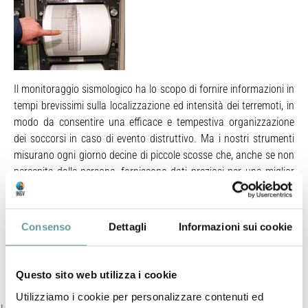
Il monitoraggio sismologico ha lo scopo di fornire informazioni in
tempi brevissimi sulla localizzazione ed intensità dei terremoti, in
modo da consentire una efficace e tempestiva organizzazione
dei soccorsi in caso di evento distruttivo. Ma i nostri strumenti
misurano ogni giorno decine di piccole scosse che, anche se non
percepite dalle persone, forniscono dati preziosi per una miglior
definizione delle strutture tettoniche attive, e per la
comprensione delle modalità di generazione e propagazione delle
onde sismiche. Nello stand, con l’ausilio di semplici modelli
Consenso
Dettagli
Informazioni sui cookie
analogici e modelli numerici al computer, si descrivono i processi
che controllano la nucleazione dei terremoti e la propagazione
delle onde sismiche all’interno della Terra.
Questo sito web utilizza i cookie
Utilizziamo i cookie per personalizzare contenuti ed