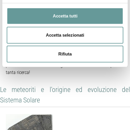
Accetta tutti
I minerali conservano tracce della storia geologica del nostro
Accetta selezionati
pianeta, ed i ricercatori riescono a scoprirla anche studiando la
loro struttura cristallina. Ma i minerali fanno proprio parte della
nostra vita quotidiana: dalle mura dei nostri edifici alle batterie
Rifiuta
dei nostri cellulari, dal dentifricio che compriamo alle pietre
preziose che ammiriamo in gioielleria. E dietro tutto questo…
tanta ricerca!
Le meteoriti e l’origine ed evoluzione del
Sistema Solare