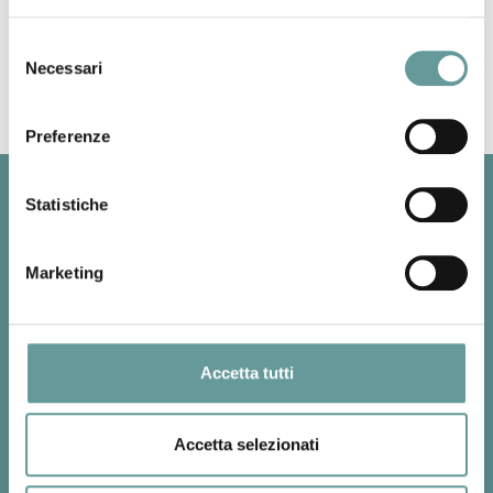
Back to top
Selezione
Necessari
del
consenso
Preferenze
Statistiche
Marketing
Accetta tutti
SEZIONE DI PISA
Via Cesare Battisti, 53
Accetta selezionati
56125 - Pisa