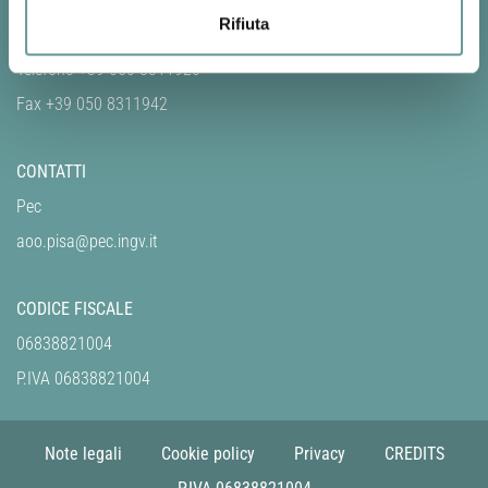
Rifiuta
RECAPITI TELEFONICI
Telefono +39 050 8311920
Fax +39 050 8311942
CONTATTI
Pec
aoo.pisa@pec.ingv.it
CODICE FISCALE
06838821004
P.IVA 06838821004
Note legali
Cookie policy
Privacy
CREDITS