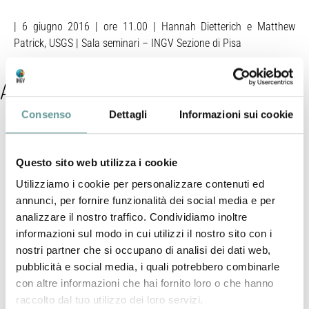
| 6 giugno 2016 | ore 11.00 | Hannah Dietterich e Matthew
Patrick, USGS | Sala seminari – INGV Sezione di Pisa
Abstract
Consenso
Dettagli
Informazioni sui cookie
The seminars by Matthew Patrick and Hannah Dietterich (back-
to-back, 30 min each) will turn around the theme of lava flow
Questo sito web utilizza i cookie
modeling for hazard assessment purposes. Matthew will focus
on a recent crisis in Hawaii, where lava flows caused loss of
Utilizziamo i cookie per personalizzare contenuti ed
properties. Hannah, instead, will talk about constructing a lava
annunci, per fornire funzionalità dei social media e per
flow hazard map for a volcanic field (Harrat Rahat) in Saudi
analizzare il nostro traffico. Condividiamo inoltre
Arabia using an implementation of the DOWNFLOW code. She will
informazioni sul modo in cui utilizzi il nostro sito con i
also discuss development of computational fluid dynamics
nostri partner che si occupano di analisi dei dati web,
models for lava flow simulation and a model benchmarking
pubblicità e social media, i quali potrebbero combinarle
study to compare performance of different codes in simulating
con altre informazioni che hai fornito loro o che hanno
the behavior of viscous, cooling, and solidifying flows.
raccolto dal tuo utilizzo dei loro servizi.