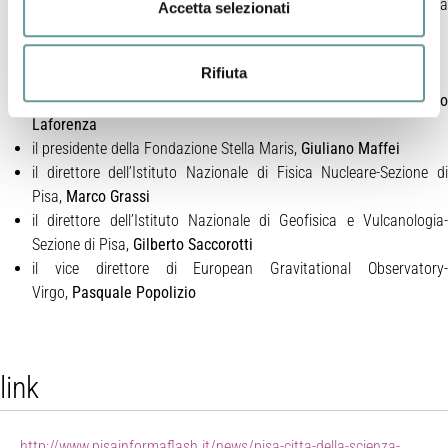
il prorettore per i Rapporti con gli enti del territorio dell’Università
Accetta selezionati
di Pisa,
Marco Gesi
il direttore della Scuola Normale Superiore,
Vincenzo Barone
Rifiuta
il rettore della Scuola Superiore Sant’Anna,
Pierdomenico Perata
il direttore del Consiglio Nazionale delle Ricerche,
Domenico
Laforenza
il presidente della Fondazione Stella Maris,
Giuliano Maffei
il direttore dell’Istituto Nazionale di Fisica Nucleare-Sezione di
Pisa,
Marco Grassi
il direttore dell’Istituto Nazionale di Geofisica e Vulcanologia-
Sezione di Pisa,
Gilberto Saccorotti
il vice direttore di European Gravitational Observatory-
Virgo,
Pasquale Popolizio
link
http://www.pisainformaflash.it/news/pisa-citta-della-scienza-