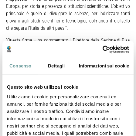
Europa, per storia e presenza d’istituzioni scientifiche. L’obiettivo
principale è quello di divulgare le scienze, per indirizzare tanti
giovani agli studi scientifici e tecnologici, colmando il dislivello
che separa l’Italia da altri paesi”.
“Questa firma – ha commentato il Direttore della Sezione di Pisa
dell’INGV, Gilberto Saccorotti – formalizza la collaborazione e la
sinergia tra le istituzioni presenti sul territorio comunale
sviluppata già da diversi anni. Con l’accordo potremo sviluppare
Consenso
Dettagli
Informazioni sui cookie
una progettualità comune per valorizzare le competenze
scientifiche e culturali che caratterizzano la città di Pisa”.
Questo sito web utilizza i cookie
L’idea di formalizzare e unificare le collaborazioni nasce un anno
fa, raccogliendo e mettendo a frutto il forte impegno che le
Utilizziamo i cookie per personalizzare contenuti ed
Istituzioni firmatarie hanno accresciuto negli ultimi anni in azioni
annunci, per fornire funzionalità dei social media e per
di diffusione di cultura in forme accessibili e popolari attraverso
analizzare il nostro traffico. Condividiamo inoltre
eventi (Bright, Internet Festival, Festival della Robotica, Area
informazioni sul modo in cui utilizzi il nostro sito con i
Aperta al CNR), formazione di insegnanti dal nido alla scuola
nostri partner che si occupano di analisi dei dati web,
superiore, attivazione di percorsi di educazione scientifica per
pubblicità e social media, i quali potrebbero combinarle