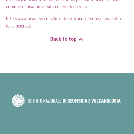
comune-di-pisa-universita-ed-enti-di-ricerca/
http://www.pisanews.net/firmato-protocollo-dintesa-pisa-citta-
della-scienza/
Back to top