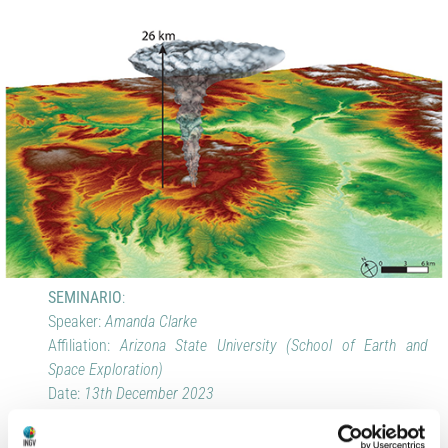
SEMINARIO
:
Speaker:
Amanda Clarke
Affiliation:
Arizona State University (School of Earth and
Space Exploration)
Date:
13th December 2023
Time:
11:00 AM
Hosted by:
INGV Sezione di Pisa