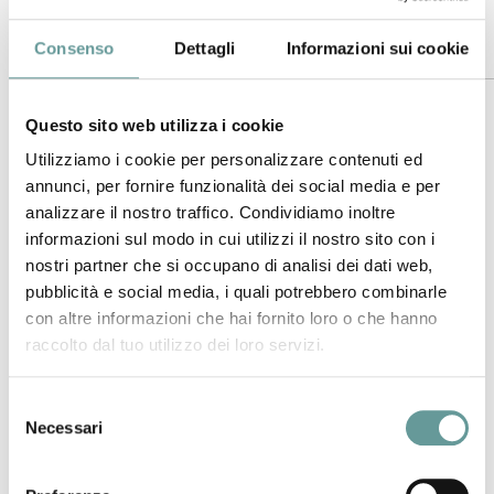
Consenso
Dettagli
Informazioni sui cookie
Abstract
Many calderas remain restless after large-volume eruptions,
Questo sito web utilizza i cookie
and Valles caldera is a classic example of a restless,
Utilizziamo i cookie per personalizzare contenuti ed
resurgent caldera. The Valles caldera is ~20 km in diameter
annunci, per fornire funzionalità dei social media e per
and is located at the intersection of two crustal anomalies,
analizzare il nostro traffico. Condividiamo inoltre
the Rio Grande rift and Jemez lineament in the Jemez
informazioni sul modo in cui utilizzi il nostro sito con i
Mountains volcanic field (JMVF), NM, USA. The Valles
nostri partner che si occupano di analisi dei dati web,
produced two caldera-forming eruptions 1.6 and 1.2 m.y.,
pubblicità e social media, i quali potrebbero combinarle
3
each roughly 300-400 km
in volume (Dense Rock
con altre informazioni che hai fornito loro o che hanno
Equivalent; DRE). Since then the Valles has produced a long
raccolto dal tuo utilizzo dei loro servizi.
series of smaller eruptions consisting of effusive lava dome
eruptions and pyroclastic events. The most recent eruption
Selezione
was approximately 50-75 ka, consisting of the El Cajete
Necessari
del
pyroclastic beds, the Battle Ship Rock ignimbrite, and the
consenso
Banco Bonito rhyolite lava flow. These units are
petrographically and compositionally distinct from previous