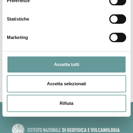
Preferenze
eruptions and may represent a new batch of magma
beneath the caldera. Here I will discuss our ongoing
Statistiche
examination of the two most recent pyroclastic units, as well
as secondary explosion features on the surface of the lava
flow. Our preliminary findings quantify eruption
Marketing
characteristics, elucidate eruption mechanisms, and will help
to constrain hazards associated with future eruptions from
the caldera.
Accetta tutti
Back to top
Accetta selezionati
Rifiuta