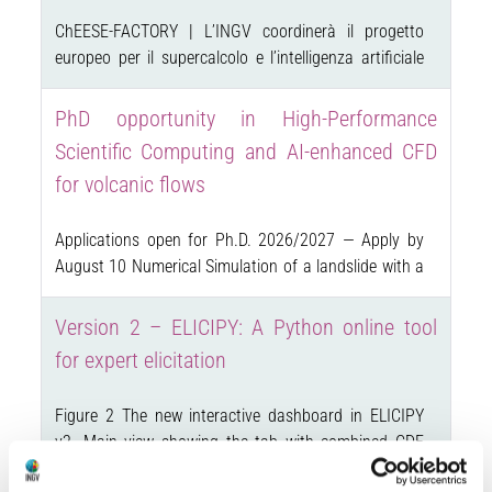
ChEESE-FACTORY | L’INGV coordinerà il progetto
europeo per il supercalcolo e l’intelligenza artificiale
applicati alle scienze della Terra Una sinergia tra
ricerca, supercalcolo e industria per rafforzare il ruolo
PhD opportunity in High-Performance
dell’Europa nello sviluppo di modelli digitali per le
Scientific Computing and AI-enhanced CFD
scienze della Terra solida. Il progetto integrerà
for volcanic flows
calcolo ad alte prestazioni, intelligenza…
Applications open for Ph.D. 2026/2027 — Apply by
August 10 Numerical Simulation of a landslide with a
depth-averaged code. Numerical Simulation of a
phreatic explosion with a multiphase 3D code. The
Version 2 – ELICIPY: A Python online tool
Istituto Nazionale di Geofisica e Vulcanologia (INGV)
for expert elicitation
is funding a PhD scholarship to be carried out within
the…
Figure 2 The new interactive dashboard in ELICIPY
v2. Main view showing the tab with combined CDF
and histogram for a selected target question, with