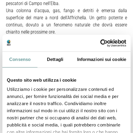
pescatori di Campo nell’Elba.
Una colonna d’acqua, gas, fango e detriti è emersa dalla
superficie del mare a nord dell’Affrichella. Un getto potente e
continuo, dovuto a un fenomeno naturale che dovrà essere
chiarito nelle prossime ore.
«Abbiamo sorvolato la zona – spiega il direttore dell’Ingv
toscano, Gilberto Saccorotti – quando siamo passati con
l’elicottero non abbiamo ravvisato con la telecamere anomalie
Consenso
Dettagli
Informazioni sui cookie
degne di nota, i tecnici hanno raggiunto il luogo anche via mare.
Nell’area oggetto della segnalazione c’era un degassamento
diffuso, ma il fenomeno era di fatto esaurito». Nella giornata di
Questo sito web utilizza i cookie
oggi le indagini subiranno un cambio di passo che si spera
possa essere decisivo.
Utilizziamo i cookie per personalizzare contenuti ed
«Al momento non mi sbilancio sulle ipotesi, non avrebbe senso –
annunci, per fornire funzionalità dei social media e per
spiega il direttore -. Nei prossimi sopralluoghi, saranno compiuti
analizzare il nostro traffico. Condividiamo inoltre
dei rilievi di tipo geochimico con dei prelievi d’acqua, necessari
informazioni sul modo in cui utilizzi il nostro sito con i
per capire che tipologia di gas sia emersa dalla superficie del
nostri partner che si occupano di analisi dei dati web,
mare. Quindi utilizzeremo dei robot sottomarini per ispezionare
pubblicità e social media, i quali potrebbero combinarle
con telecamere e sensori il fondale: saranno prelevati dei
con altre informazioni che hai fornito loro o che hanno