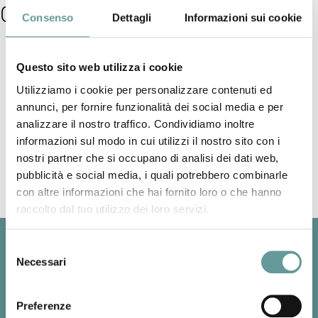
Giovedì 10 Aprile
Consenso
Dettagli
Informazioni sui cookie
Carlo Meletti
– “La previsione dei terremoti: scienza o
Questo sito web utilizza i cookie
fantascienza”
Augusto Neri
– “Vesuvio e Campi Flegrei: cosa sappiamo (e cosa
Utilizziamo i cookie per personalizzare contenuti ed
no) a 100 anni dalla morte di Mercalli”
annunci, per fornire funzionalità dei social media e per
analizzare il nostro traffico. Condividiamo inoltre
Back to top
informazioni sul modo in cui utilizzi il nostro sito con i
nostri partner che si occupano di analisi dei dati web,
pubblicità e social media, i quali potrebbero combinarle
con altre informazioni che hai fornito loro o che hanno
raccolto dal tuo utilizzo dei loro servizi.
Selezione
Necessari
del
consenso
Preferenze