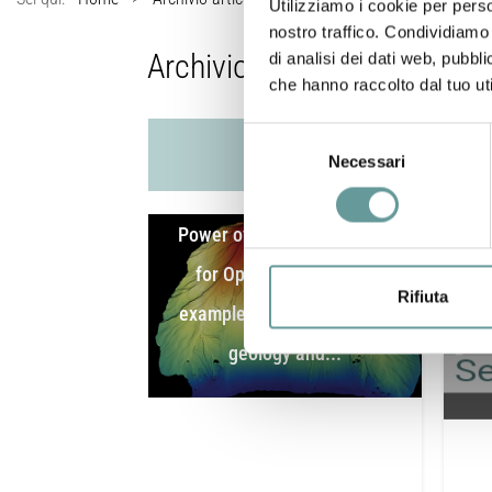
Utilizziamo i cookie per perso
nostro traffico. Condividiamo 
Archivio Eventi
di analisi dei dati web, pubbl
che hanno raccolto dal tuo uti
Selezione
Reflections on 15 years of
Necessari
del
consenso
OpenTopography: The
Power of Topographic Data
for Open Science (with
Rifiuta
examples from earthquake
S
geology and...