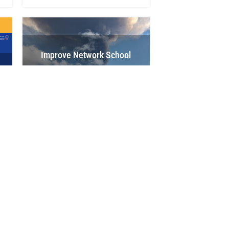
Improve Network School
and Experiment at Mount
Etna
Back to top