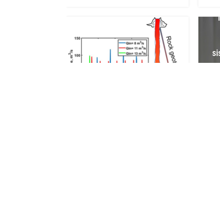
si
Numerical simulation of
m
non-isothermal flows in
dikes