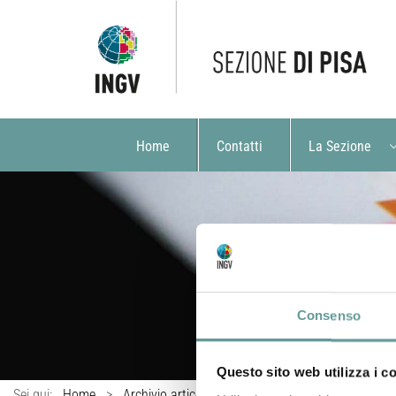
Home
Contatti
La Sezione
Consenso
Questo sito web utilizza i c
Sei qui:
Home
>
Archivio articoli
>
Archivio Eventi