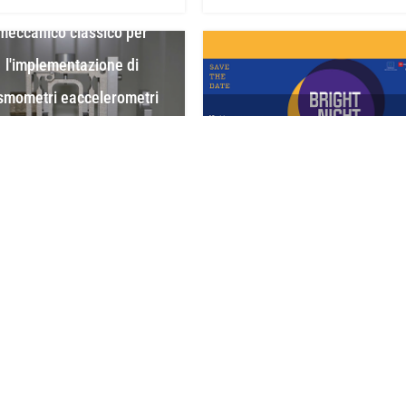
meccanico classico per
l'implementazione di
smometri eaccelerometri
per applicazioni
Bright Night - 29 settembre
ultidisciplinari in fisica
2023
« Previous
1
2
3
4
…
11
Next »