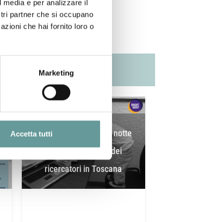
l media e per analizzare il
ostri partner che si occupano
azioni che hai fornito loro o
Marketing
:
Bright-Night 2023. La notte
Accetta tutti
delle ricercatrici e dei
ricercatori in Toscana