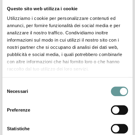
dell’innovazione e tecnologica.
Lucca
Questo sito web utilizza i cookie
Utilizziamo i cookie per personalizzare contenuti ed
Venerdì 29 Settembre 2017
annunci, per fornire funzionalità dei social media e per
dalle ore 16 in poi
analizzare il nostro traffico. Condividiamo inoltre
Per conoscere le nostre iniziative consulta questa
informazioni sul modo in cui utilizzi il nostro sito con i
pagina.
nostri partner che si occupano di analisi dei dati web,
Per conoscere gli eventi in tutta la Toscana visita il
pubblicità e social media, i quali potrebbero combinarle
sito www.bright-toscana.it oppure segui i canali
La Notte Europea dei Vulcani
con altre informazioni che hai fornito loro o che hanno
social
raccolto dal tuo utilizzo dei loro servizi.
Venerdì 29 Settembre 2017
dalle ore 16 alle ore 24
Selezione
È una iniziativa di divulgazione scientifica
Necessari
del
organizzata e promossa dall’Instituto Volcanológico
consenso
de Canarias (INVOLCAN) in collaborazione con altre
Locandina evento
Preferenze
istituzioni e che si svolge in contemporanea alla
http://volcanoesnight.com/
Notte Europea dei Ricercatori. L’obiettivo principale
mail: pisa@volcanoesnight.com
dell’iniziativa è quello di far dialogare il grande
Statistiche
Prev
1
…
3
4
5
6
7
8
9
…
pubblico, in maniera rilassata e informale, con i